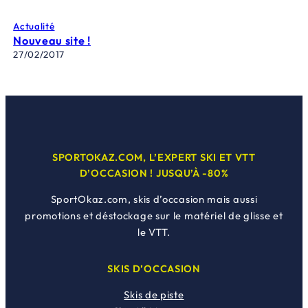
Actualité
Nouveau site !
27/02/2017
SPORTOKAZ.COM, L’EXPERT SKI ET VTT
D’OCCASION ! JUSQU’À -80%
SportOkaz.com, skis d’occasion mais aussi
promotions et déstockage sur le matériel de glisse et
le VTT.
SKIS D’OCCASION
Skis de piste