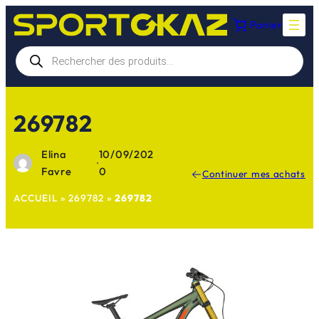
Aller
Panier
au
contenu
Recherche
de
produits
269782
Elina
10/09/202
·
Favre
0
Continuer mes achats
ACCUEIL
»
269782
»
269782