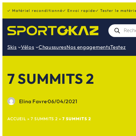
Aller
✓ Matériel reconditionné
✓ Envoi rapide
✓ Tester le matéri
au
contenu
R
e
c
h
Skis
Vélos
Chaussures
Nos engagements
Testez
e
r
c
h
e
7 SUMMITS 2
d
e
p
r
o
d
Elina Favre
·
06/04/2021
u
i
t
ACCUEIL
»
7 SUMMITS 2
»
7 SUMMITS 2
s