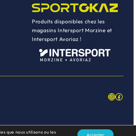
Produits disponibles chez les
magasins Intersport Morzine et
Intersport Avoriaz !
Instagr
Face
es que nous utilisons ou les
Accepter