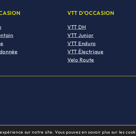
CCASION
VTT D’OCCASION
e
VTT DH
untain
VTT Junior
de
VTT Enduro
ndonnée
VTT Électrique
Velo Route
 expérience sur notre site. Vous pouvez en savoir plus sur les cooki