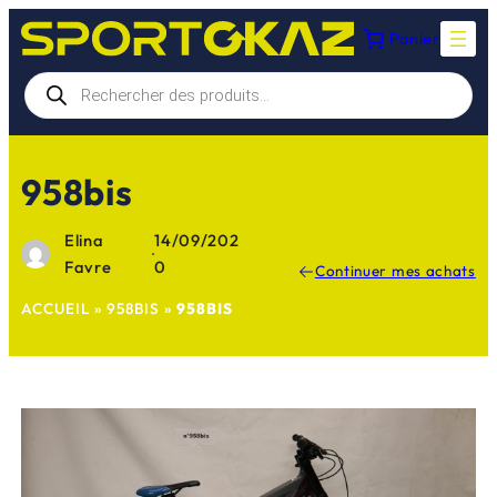
Aller
Panier
au
contenu
Recherche
de
produits
958bis
Elina
14/09/202
·
Favre
0
Continuer mes achats
ACCUEIL
»
958BIS
»
958BIS