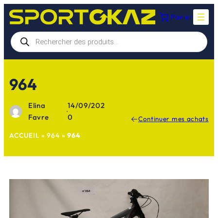
Aller
Panier
au
contenu
Recherche
de
produits
964
Elina
14/09/202
·
Favre
0
Continuer mes achats
ACCUEIL
»
964
»
964