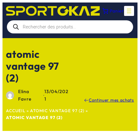
Aller
Panier
au
contenu
Recherche
de
produits
atomic
vantage 97
(2)
Elina
13/04/202
·
Favre
1
Continuer mes achats
ACCUEIL
»
ATOMIC VANTAGE 97 (2)
»
ATOMIC VANTAGE 97 (2)