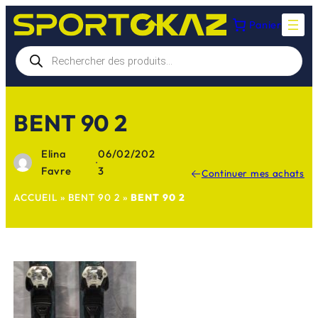
Aller
Panier
au
contenu
Recherche
de
produits
BENT 90 2
Elina
06/02/202
·
Favre
3
Continuer mes achats
ACCUEIL
»
BENT 90 2
»
BENT 90 2