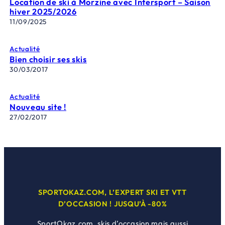
Location de ski à Morzine avec Intersport – Saison
hiver 2025/2026
11/09/2025
Actualité
Bien choisir ses skis
30/03/2017
Actualité
Nouveau site !
27/02/2017
SPORTOKAZ.COM, L’EXPERT SKI ET VTT
D’OCCASION ! JUSQU’À -80%
SportOkaz.com, skis d’occasion mais aussi