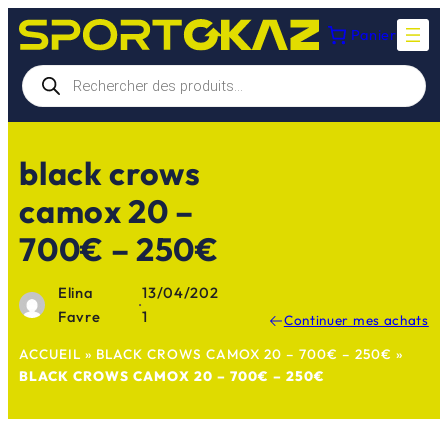
Aller
Panier
au
contenu
Recherche
de
produits
black crows
camox 20 –
700€ – 250€
Elina
13/04/202
·
Favre
1
Continuer mes achats
ACCUEIL
»
BLACK CROWS CAMOX 20 – 700€ – 250€
»
BLACK CROWS CAMOX 20 – 700€ – 250€