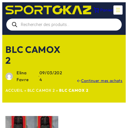
Aller
Panier
au
contenu
Recherche
de
produits
BLC CAMOX
2
Elina
09/03/202
·
Favre
4
Continuer mes achats
ACCUEIL
»
BLC CAMOX 2
»
BLC CAMOX 2