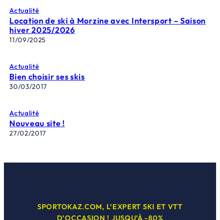
Actualité
Location de ski à Morzine avec Intersport – Saison
hiver 2025/2026
11/09/2025
Actualité
Bien choisir ses skis
30/03/2017
Actualité
Nouveau site !
27/02/2017
SPORTOKAZ.COM, L’EXPERT SKI ET VTT
D’OCCASION ! JUSQU’À -80%