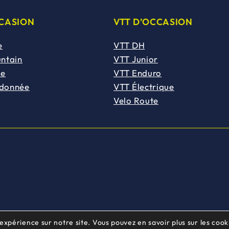
CCASION
VTT D’OCCASION
e
VTT DH
untain
VTT Junior
de
VTT Enduro
ndonnée
VTT Électrique
Velo Route
 expérience sur notre site. Vous pouvez en savoir plus sur les cooki