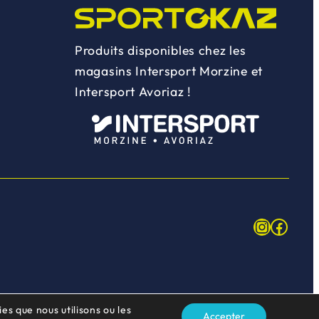
Produits disponibles chez les
magasins Intersport Morzine et
Intersport Avoriaz !
Instagr
Face
es que nous utilisons ou les
Accepter