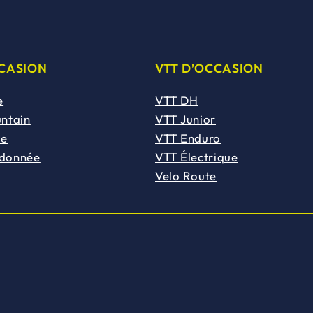
CCASION
VTT D’OCCASION
e
VTT DH
untain
VTT Junior
de
VTT Enduro
ndonnée
VTT Électrique
Velo Route