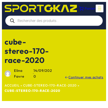
Aller
Panier
au
contenu
Recherche
de
produits
cube-
stereo-170-
race-2020
Elina
14/09/202
·
Favre
0
Continuer mes achats
ACCUEIL
»
CUBE-STEREO-170-RACE-2020
»
CUBE-STEREO-170-RACE-2020