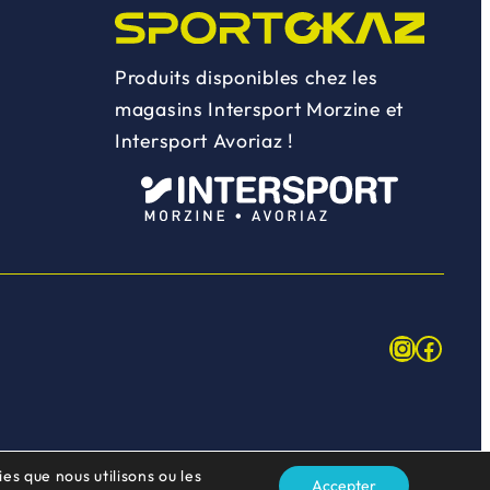
Produits disponibles chez les
magasins Intersport Morzine et
Intersport Avoriaz !
Instagr
Face
es que nous utilisons ou les
Accepter