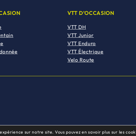
CCASION
VTT D’OCCASION
e
VTT DH
untain
VTT Junior
de
VTT Enduro
ndonnée
VTT Électrique
Velo Route
 expérience sur notre site. Vous pouvez en savoir plus sur les cooki