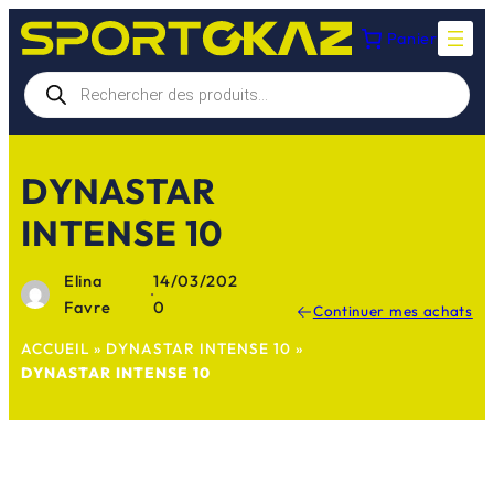
Aller
Panier
au
contenu
Recherche
de
produits
DYNASTAR
INTENSE 10
Elina
14/03/202
·
Favre
0
Continuer mes achats
ACCUEIL
»
DYNASTAR INTENSE 10
»
DYNASTAR INTENSE 10