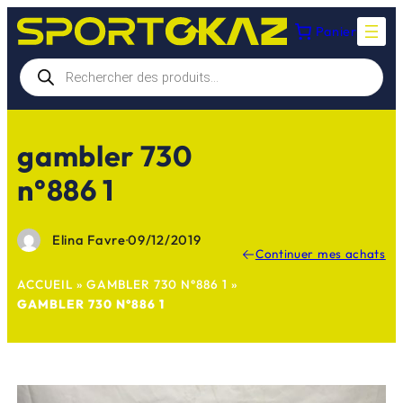
Aller
Panier
au
contenu
Recherche
de
produits
gambler 730
n°886 1
Elina Favre
·
09/12/2019
Continuer mes achats
ACCUEIL
»
GAMBLER 730 N°886 1
»
GAMBLER 730 N°886 1