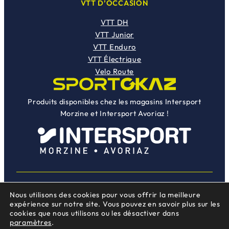
VTT D’OCCASION
VTT DH
VTT Junior
VTT Enduro
VTT Électrique
Velo Route
Produits disponibles chez les magasins Intersport
Morzine et Intersport Avoriaz !
Nous utilisons des cookies pour vous offrir la meilleure
Instag
Face
Une création
Mojocom
expérience sur notre site. Vous pouvez en savoir plus sur les
cookies que nous utilisons ou les désactiver dans
paramètres
.