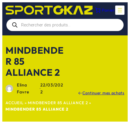
Aller
Panier
au
contenu
Recherche
de
produits
MINDBENDE
R 85
ALLIANCE 2
Elina
22/03/202
·
Favre
2
Continuer mes achats
ACCUEIL
»
MINDBENDER 85 ALLIANCE 2
»
MINDBENDER 85 ALLIANCE 2