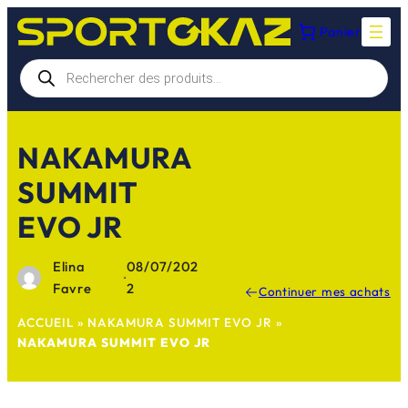
Aller
Panier
au
contenu
Recherche
de
produits
NAKAMURA
SUMMIT
EVO JR
Elina
08/07/202
·
Favre
2
Continuer mes achats
ACCUEIL
»
NAKAMURA SUMMIT EVO JR
»
NAKAMURA SUMMIT EVO JR