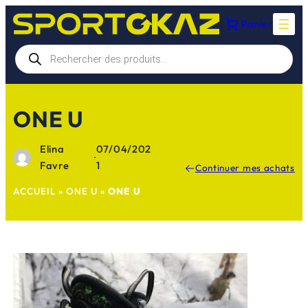
Aller
Panier
au
contenu
Recherche
de
produits
ONE U
Elina
07/04/202
·
Favre
1
Continuer mes achats
ACCUEIL
»
ONE U
»
ONE U