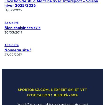
Location de ski à Morzine avec Intersport – Saison
hiver 2025/2026
11/09/2025
Actualité
Bien choisir ses skis
30/03/2017
Actualité
Nouveau site !
27/02/2017
SPORTOKAZ.COM, L’EXPERT SKI ET VTT
D’OCCASION ! JUSQU’À -80%
SportOkaz.com, skis d’occasion mais aussi