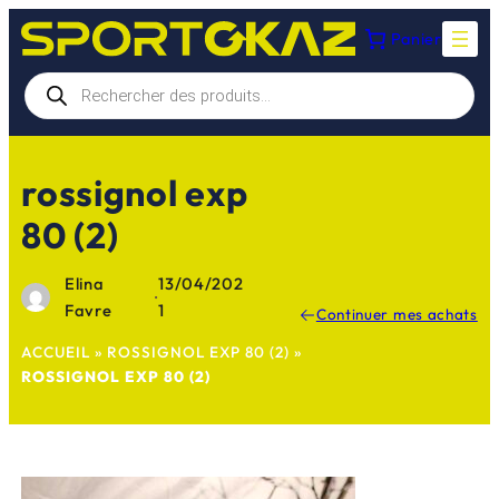
Aller
Panier
au
contenu
Recherche
de
produits
rossignol exp
80 (2)
Elina
13/04/202
·
Favre
1
Continuer mes achats
ACCUEIL
»
ROSSIGNOL EXP 80 (2)
»
ROSSIGNOL EXP 80 (2)