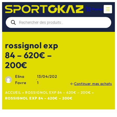
Aller
Panier
au
contenu
Recherche
de
produits
rossignol exp
84 – 620€ –
200€
Elina
13/04/202
·
Favre
1
Continuer mes achats
ACCUEIL
»
ROSSIGNOL EXP 84 – 620€ – 200€
»
ROSSIGNOL EXP 84 – 620€ – 200€