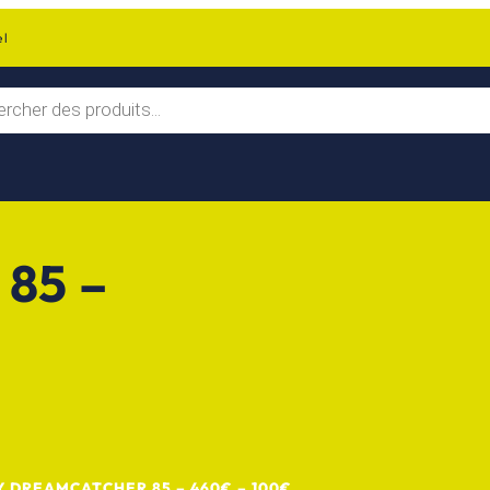
el
 85 –
 DREAMCATCHER 85 – 460€ – 100€