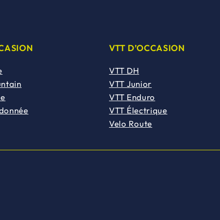
CCASION
VTT D’OCCASION
e
VTT DH
untain
VTT Junior
de
VTT Enduro
ndonnée
VTT Électrique
Velo Route