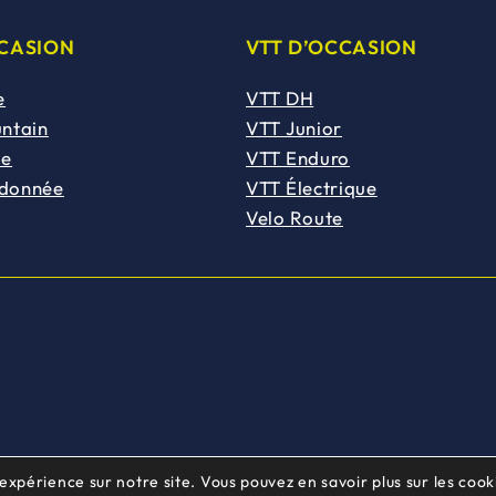
CCASION
VTT D’OCCASION
e
VTT DH
untain
VTT Junior
de
VTT Enduro
ndonnée
VTT Électrique
Velo Route
 expérience sur notre site. Vous pouvez en savoir plus sur les cooki