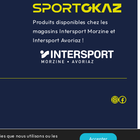
Produits disponibles chez les
magasins Intersport Morzine et
Intersport Avoriaz !
Instagr
Face
es que nous utilisons ou les
Accepter