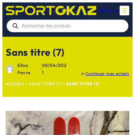
Aller
Panier
au
contenu
Recherche
de
produits
Sans titre (7)
Elina
08/04/202
·
Favre
1
Continuer mes achats
ACCUEIL
»
SANS TITRE (7)
»
SANS TITRE (7)