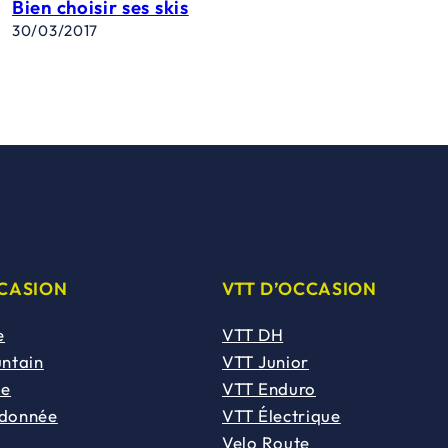
Bien choisir ses skis
30/03/2017
CCASION
VTT D’OCCASION
e
VTT DH
untain
VTT Junior
de
VTT Enduro
ndonnée
VTT Électrique
Velo Route