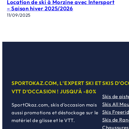
Location de ski à Morzine avec Intersport
– Saison hiver 2025/2026
11/09/2025
SPORTOKAZ.COM, L’EXPERT SKI ET
SKIS D’O
VTT D’OCCASION ! JUSQU’À -80%
Skis de pist
Skis All Mo
SportOkaz.com, skis d’occasion mais
Skis Freeri
aussi promotions et déstockage sur le
Skis de Ra
matériel de glisse et le VTT.
Chaussures