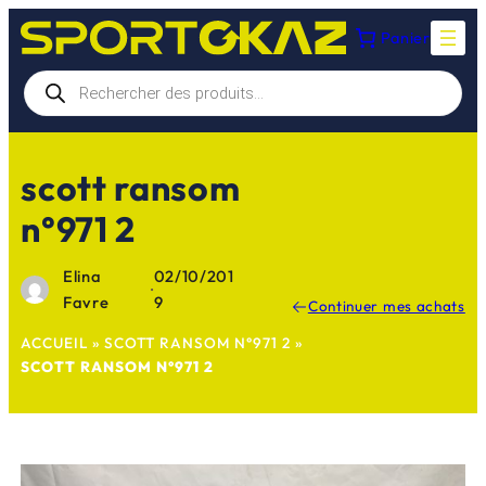
Aller
Panier
au
contenu
Recherche
de
produits
scott ransom
n°971 2
Elina
02/10/201
·
Favre
9
Continuer mes achats
ACCUEIL
»
SCOTT RANSOM N°971 2
»
SCOTT RANSOM N°971 2