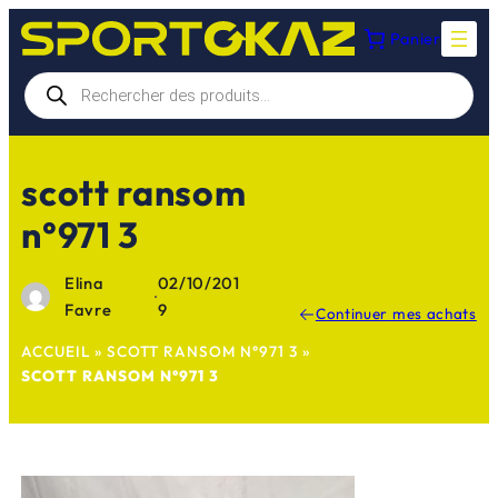
Aller
Panier
au
contenu
Recherche
de
produits
scott ransom
n°971 3
Elina
02/10/201
·
Favre
9
Continuer mes achats
ACCUEIL
»
SCOTT RANSOM N°971 3
»
SCOTT RANSOM N°971 3