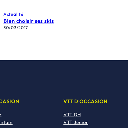
Actualité
Bien choisir ses skis
30/03/2017
CCASION
VTT D’OCCASION
e
VTT DH
untain
VTT Junior