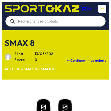
Aller
Panier
au
contenu
Recherche
de
produits
SMAX 8
Elina
13/03/202
·
Favre
0
Continuer mes achats
ACCUEIL
»
SMAX 8
»
SMAX 8