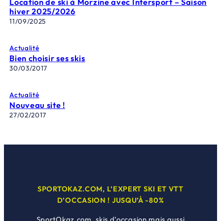
Location de ski à Morzine avec Intersport – Saison
hiver 2025/2026
11/09/2025
Actualité
Bien choisir ses skis
30/03/2017
Actualité
Nouveau site !
27/02/2017
SPORTOKAZ.COM, L’EXPERT SKI ET VTT
D’OCCASION ! JUSQU’À -80%
SportOkaz.com, skis d’occasion mais aussi