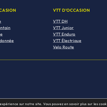
CCASION
VTT D’OCCASION
e
VTT DH
untain
VTT Junior
de
VTT Enduro
ndonnée
VTT Électrique
Velo Route
 expérience sur notre site. Vous pouvez en savoir plus sur les cooki