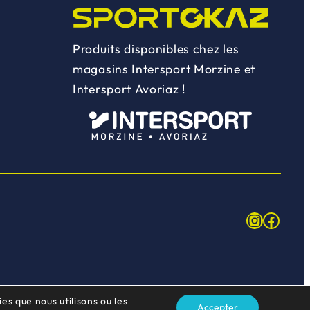
Produits disponibles chez les
magasins Intersport Morzine et
Intersport Avoriaz !
Instagr
Face
es que nous utilisons ou les
Accepter