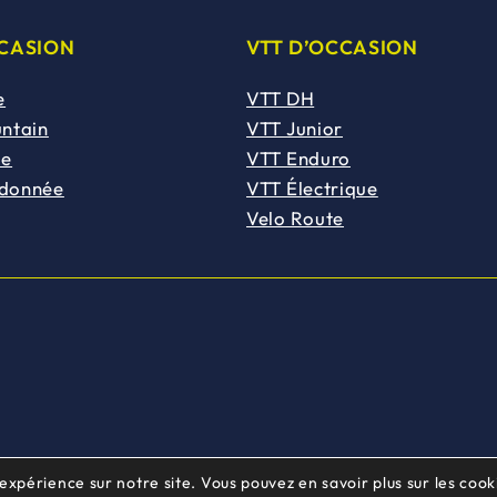
CCASION
VTT D’OCCASION
e
VTT DH
untain
VTT Junior
de
VTT Enduro
ndonnée
VTT Électrique
Velo Route
 expérience sur notre site. Vous pouvez en savoir plus sur les cooki