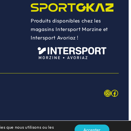
Produits disponibles chez les
magasins Intersport Morzine et
Intersport Avoriaz !
Instagr
Face
es que nous utilisons ou les
Accepter