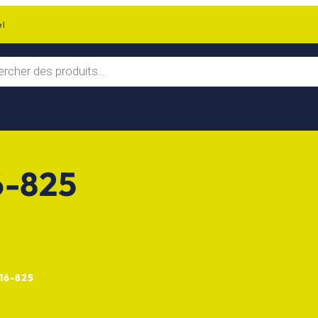
el
6-825
16-825