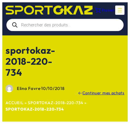
Aller
Panier
au
contenu
Recherche
de
produits
sportokaz-
2018-220-
734
Elina Favre
·
10/10/2018
Continuer mes achats
ACCUEIL
»
SPORTOKAZ-2018-220-734
»
SPORTOKAZ-2018-220-734