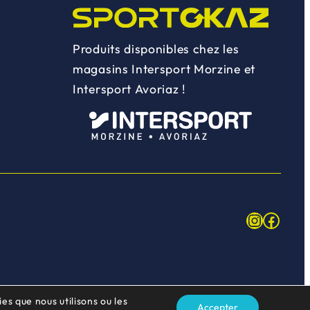
Produits disponibles chez les
magasins Intersport Morzine et
Intersport Avoriaz !
Instagr
Face
es que nous utilisons ou les
Accepter