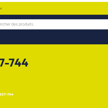
el
7-744
227-744