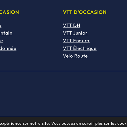
CCASION
VTT D’OCCASION
e
VTT DH
untain
VTT Junior
de
VTT Enduro
ndonnée
VTT Électrique
Velo Route
 expérience sur notre site. Vous pouvez en savoir plus sur les cooki