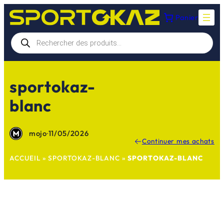
Aller
Panier
au
contenu
Recherche
de
produits
sportokaz-
blanc
mojo
·
11/05/2026
Continuer mes achats
ACCUEIL
»
SPORTOKAZ-BLANC
»
SPORTOKAZ-BLANC