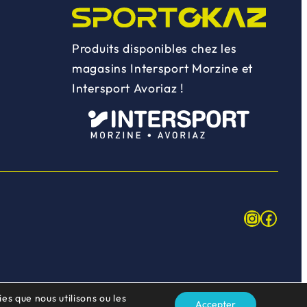
Produits disponibles chez les
magasins Intersport Morzine et
Intersport Avoriaz !
Instagr
Face
es que nous utilisons ou les
Accepter