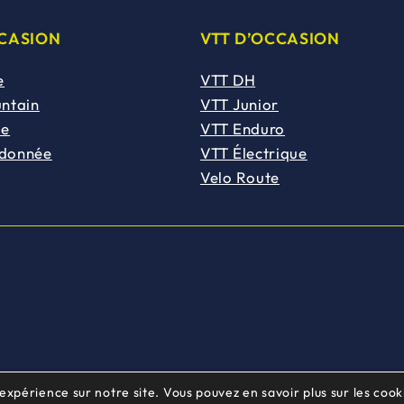
CCASION
VTT D’OCCASION
e
VTT DH
untain
VTT Junior
de
VTT Enduro
ndonnée
VTT Électrique
Velo Route
 expérience sur notre site. Vous pouvez en savoir plus sur les cooki