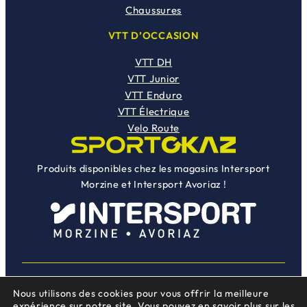
Chaussures
VTT D’OCCASION
VTT DH
VTT Junior
VTT Enduro
VTT Électrique
Velo Route
Produits disponibles chez les magasins Intersport
Morzine et Intersport Avoriaz !
Nous utilisons des cookies pour vous offrir la meilleure
Instag
Face
Une création
Mojocom
expérience sur notre site. Vous pouvez en savoir plus sur les