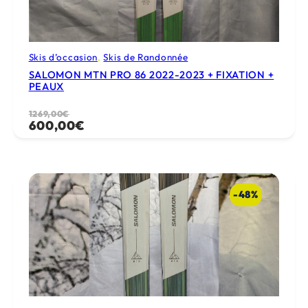
Skis d’occasion
, 
Skis de Randonnée
SALOMON MTN PRO 86 2022-2023 + FIXATION +
PEAUX
Le
Le
1269,00
€
600,00
€
prix
prix
initial
actuel
était :
est :
1269,00€.
600,00€.
-48%