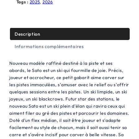
a
Tags :
2025
, 
2026
i
:
t
4
5
Description
:
0
Informations complémentaires
8
,
4
0
Nouveau modèle raffiné destiné à la piste et ses
abords, le Sato est un ski qui fourmille de joie. Précis,
9
0
joueur et accrocheur, ce petit gabarit aime carver sur
,
€
les pistes immaculées, s’amuser avec le relief ou s’offrir
quelques sessions entre les pistes. Un ski limpide, un ski
0
.
joyeux, un ski blackcrows. Futur star des stations, le
0
nouveau Sato est un ski plein d’élan qui ravira ceux qui
aiment filer au gré des pistes et parcourir les domaines.
€
Doté d’un flex médian, il sait être joueur et s’adapte
.
facilement au style de chacun, mais il sait aussi tenir sa
carre et s’avère incisif pour carver à belle vitesse. Sa