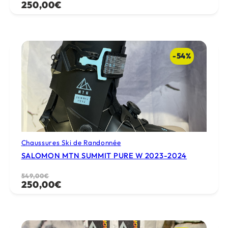
250,00
€
prix
prix
initial
actuel
était :
est :
549,00€.
250,00€.
-54%
Chaussures Ski de Randonnée
SALOMON MTN SUMMIT PURE W 2023-2024
Le
Le
549,00
€
250,00
€
prix
prix
initial
actuel
était :
est :