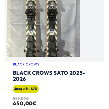
BLACK CROWS
BLACK CROWS SATO 2025-
2026
Jusqu'à -47%
849,00
€
L
L
450,00
€
e
e