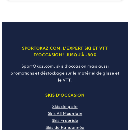
initial
actuel
était :
est :
649,00€.
150,00€.
SPORTOKAZ.COM, L’EXPERT SKI ET VTT
D’OCCASION ! JUSQU’À -80%
SportOkaz.com, skis d’occasion mais aussi
promotions et déstockage sur le matériel de glisse et
le VTT.
SKIS D’OCCASION
Skis de piste
Skis All Mountain
Skis Freeride
Skis de Randonnée