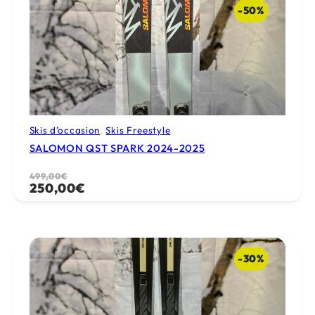
549,00€.
250,00€.
-50%
Skis d’occasion
, 
Skis Freestyle
SALOMON QST SPARK 2024-2025
Le
Le
499,00
€
250,00
€
prix
prix
initial
actuel
était :
est :
499,00€.
250,00€.
-30%