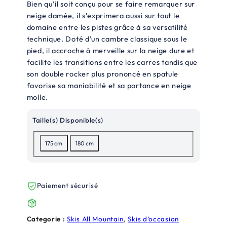
Bien qu’il soit conçu pour se faire remarquer sur
p
p
neige damée, il s’exprimera aussi sur tout le
domaine entre les pistes grâce à sa versatilité
r
r
technique. Doté d’un cambre classique sous le
i
i
pied, il accroche à merveille sur la neige dure et
x
x
facilite les transitions entre les carres tandis que
son double rocker plus prononcé en spatule
i
a
favorise sa maniabilité et sa portance en neige
n
c
molle.
i
t
Taille(s) Disponible(s)
t
u
175 cm
180 cm
i
e
a
l
l
e
Paiement sécurisé
é
s
t
t
Categorie :
Skis All Mountain
, 
Skis d’occasion