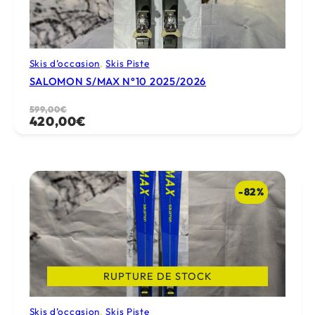
Skis d’occasion
, 
Skis Piste
SALOMON S/MAX N°10 2025/2026
Le
Le
599,00
€
420,00
€
prix
prix
initial
actuel
était :
est :
599,00€.
420,00€.
-82%
RUPTURE DE STOCK
Skis d’occasion
, 
Skis Piste