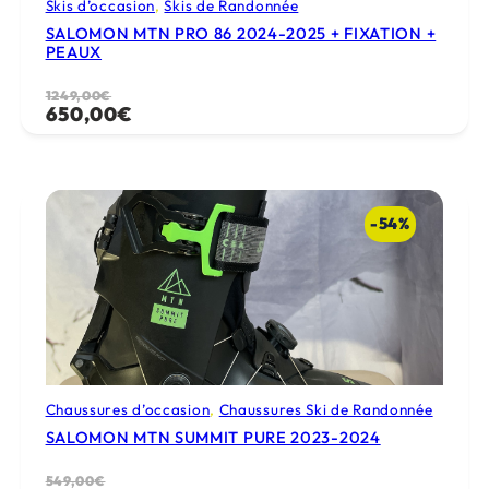
Skis d’occasion
, 
Skis de Randonnée
SALOMON MTN PRO 86 2024-2025 + FIXATION +
PEAUX
Le
Le
1249,00
€
650,00
€
prix
prix
initial
actuel
était :
est :
1249,00€.
650,00€.
-54%
Chaussures d’occasion
, 
Chaussures Ski de Randonnée
SALOMON MTN SUMMIT PURE 2023-2024
Le
Le
549,00
€