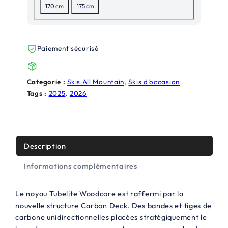
i
a
170 cm
175 cm
n
c
i
t
Paiement sécurisé
t
u
i
e
Categorie :
Skis All Mountain
, 
Skis d’occasion
a
l
Tags :
2025
, 
2026
l
e
é
s
t
t
Description
a
Informations complémentaires
i
:
t
5
Le noyau Tubelite Woodcore est raffermi par la
0
nouvelle structure Carbon Deck. Des bandes et tiges de
carbone unidirectionnelles placées stratégiquement le
:
0