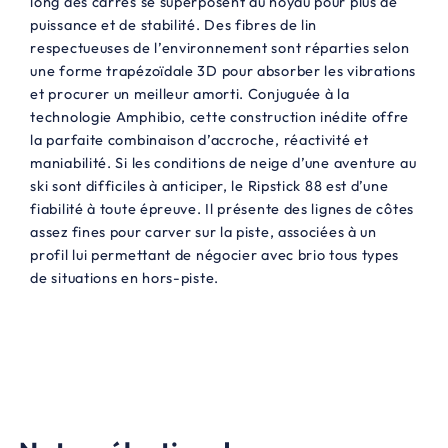
long des carres se superposent au noyau pour plus de
7
,
puissance et de stabilité. Des fibres de lin
9
0
respectueuses de l’environnement sont réparties selon
une forme trapézoïdale 3D pour absorber les vibrations
9
0
et procurer un meilleur amorti. Conjuguée à la
,
€
technologie Amphibio, cette construction inédite offre
la parfaite combinaison d’accroche, réactivité et
0
.
maniabilité. Si les conditions de neige d’une aventure au
0
ski sont difficiles à anticiper, le Ripstick 88 est d’une
fiabilité à toute épreuve. Il présente des lignes de côtes
€
assez fines pour carver sur la piste, associées à un
.
profil lui permettant de négocier avec brio tous types
de situations en hors-piste.