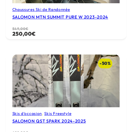
Chaussures Ski de Randonnée
SALOMON MTN SUMMIT PURE W 2023-2024
Le
Le
549,00
€
250,00
€
prix
prix
initial
actuel
était :
est :
549,00€.
250,00€.
-50%
Skis d’occasion
, 
Skis Freestyle
SALOMON QST SPARK 2024-2025