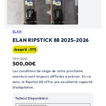
ELAN
ELAN RIPSTICK 88 2025-2026
Jusqu'à -37%
799,00
€
L
L
500,00
€
e
e
Les conditions de neige de votre prochaine
p
p
aventure sont toujours difficiles à prévoir. En ce
sens, le Ripstick 88 offre une excellente capacité
r
r
d’adaptation.
i
i
x
x
Taille(s) Disponible(s)