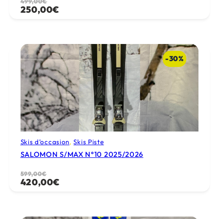
Le
Le
499,00
€
250,00
€
prix
prix
initial
actuel
était :
est :
499,00€.
250,00€.
-30%
Skis d’occasion
, 
Skis Piste
SALOMON S/MAX N°10 2025/2026
Le
Le
599,00
€
420,00
€
prix
prix
initial
actuel
était :
est :