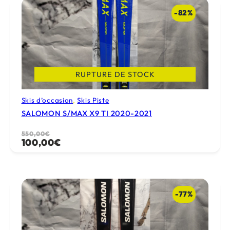
599,00€.
420,00€.
-82%
RUPTURE DE STOCK
Skis d’occasion
, 
Skis Piste
SALOMON S/MAX X9 TI 2020-2021
Le
Le
550,00
€
100,00
€
prix
prix
initial
actuel
était :
est :
550,00€.
100,00€.
-77%