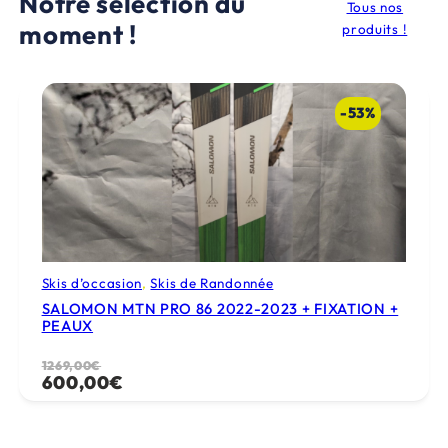
Notre sélection du
Tous nos
moment !
produits !
-53%
Skis d’occasion
, 
Skis de Randonnée
SALOMON MTN PRO 86 2022-2023 + FIXATION +
PEAUX
Le
Le
1269,00
€
600,00
€
prix
prix
initial
actuel
était :
est :