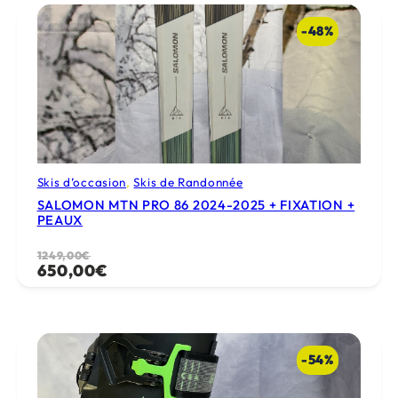
1269,00€.
600,00€.
-48%
Skis d’occasion
, 
Skis de Randonnée
SALOMON MTN PRO 86 2024-2025 + FIXATION +
PEAUX
Le
Le
1249,00
€
650,00
€
prix
prix
initial
actuel
était :
est :
1249,00€.
650,00€.
-54%