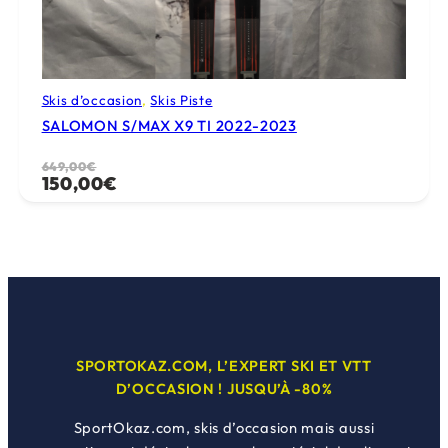
Skis d’occasion
, 
Skis Piste
SALOMON S/MAX X9 TI 2022-2023
Le
Le
649,00
€
150,00
€
prix
prix
initial
actuel
était :
est :
649,00€.
150,00€.
SPORTOKAZ.COM, L’EXPERT SKI ET VTT
D’OCCASION ! JUSQU’À -80%
SportOkaz.com, skis d’occasion mais aussi