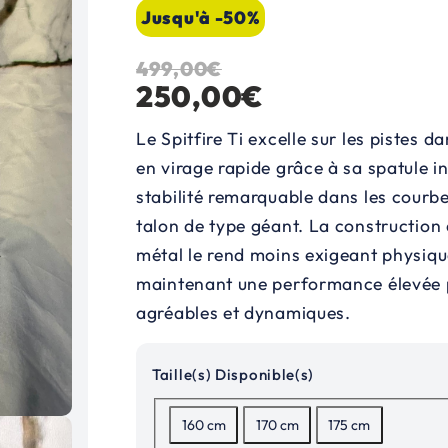
Jusqu'à -50%
499,00
€
L
L
250,00
€
e
e
Le Spitfire Ti excelle sur les pistes 
p
p
en virage rapide grâce à sa spatule i
stabilité remarquable dans les courbes
r
r
talon de type géant. La construction
i
i
métal le rend moins exigeant physiqu
x
x
maintenant une performance élevée p
agréables et dynamiques.
i
a
n
c
Taille(s) Disponible(s)
i
t
160 cm
170 cm
175 cm