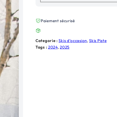
t
u
i
e
Paiement sécurisé
a
l
l
e
Categorie :
Skis d’occasion
, 
Skis Piste
é
s
Tags :
2024
, 
2025
t
t
a
i
:
t
2
5
:
0