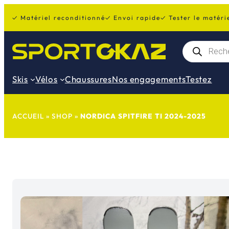
Aller
✓ Matériel reconditionné
✓ Envoi rapide
✓ Tester le matéri
au
contenu
R
e
c
h
Skis
Vélos
Chaussures
Nos engagements
Testez
e
r
c
h
e
ACCUEIL
»
SHOP
»
NORDICA SPITFIRE TI 2024-2025
d
e
p
r
o
d
u
i
t
s