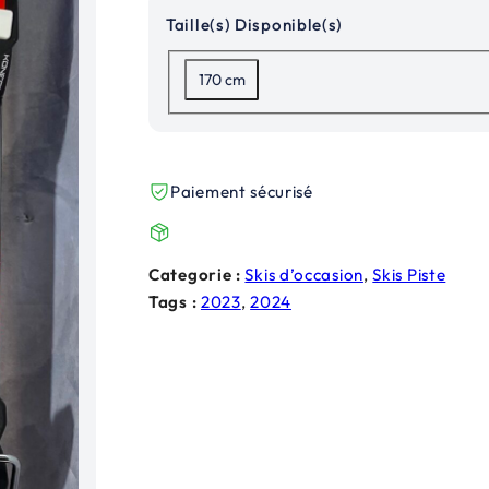
i
t
Taille(s) Disponible(s)
t
u
170 cm
i
e
a
l
l
e
Paiement sécurisé
é
s
Categorie :
Skis d’occasion
, 
Skis Piste
t
t
Tags :
2023
, 
2024
a
i
:
t
3
0