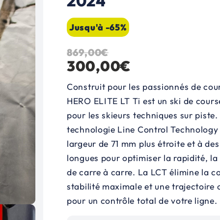
2024
Jusqu'à -65%
869,00
€
L
L
300,00
€
e
e
Construit pour les passionnés de cou
p
p
HERO ELITE LT Ti est un ski de cours
pour les skieurs techniques sur piste.
r
r
technologie Line Control Technology 
i
i
largeur de 71 mm plus étroite et à des
x
x
longues pour optimiser la rapidité, la
de carre à carre. La LCT élimine la c
i
a
stabilité maximale et une trajectoire 
n
c
pour un contrôle total de votre ligne.