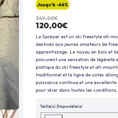
Jusqu'à -66%
349,00
€
L
L
120,00
€
e
e
Le Sprayer est un ski freestyle all-m
p
p
destinés aux jeunes amateurs de frees
apprentissage. Le noyau en bois et l
r
r
procurent une sensation de légèreté et 
i
i
pratique du ski freestyle et all-moun
x
x
traditionnel et la ligne de cotes allo
puissance continue et une excellente
i
a
pour skier dans toutes les conditions
n
c
Taille(s) Disponible(s)
i
t