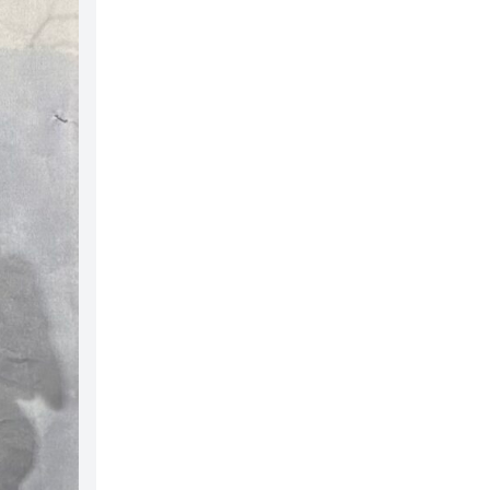
3
,
4
0
9
0
,
€
0
.
0
€
.