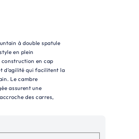
ountain à double spatule
tyle en plein
a construction en cap
d’agilité qui facilitent la
tain. Le cambre
ngée assurent une
 accroche des carres,
.