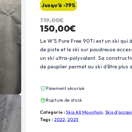
Jusqu'à -79%
719,00
€
L
L
150,00
€
e
e
Le W’S Pure Free 90Ti est un ski qui à
p
p
de piste et le ski sur poudreuse acce
un ski ultra-polyvalent. Sa construct
r
r
de peuplier permet au ski d’être plus s
i
i
x
x
Paiement sécurisé
i
a
Rupture de stock
n
c
Categorie :
Skis All Mountain
, 
Skis d’occas
Tags :
2022
, 
2023
i
t