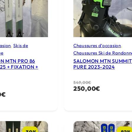
casion
, 
Skis de
Chaussures d’occasion
, 
ée
Chaussures Ski de Randonn
N MTN PRO 86
SALOMON MTN SUMMIT
25 + FIXATION +
PURE 2023-2024
Le
Le
549,00
€
250,00
€
prix
prix
0
€
initial
actuel
était :
est :
549,00€.
250,00€.
€.
€.