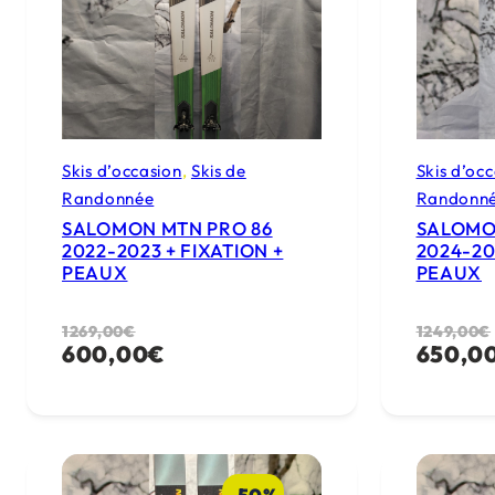
Skis d’occasion
, 
Skis de
Skis d’oc
Randonnée
Randonn
SALOMON MTN PRO 86
SALOMO
2022-2023 + FIXATION +
2024-20
PEAUX
PEAUX
Le
Le
1269,00
€
Le
Le
1249,00
€
600,00
€
650,0
prix
prix
prix
prix
initial
actuel
initial
actuel
était :
est :
était :
est :
1269,00€.
600,00€.
1249,00
650,00