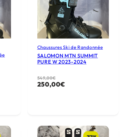
Chaussures Ski de Randonnée
ée
SALOMON MTN SUMMIT
PURE W 2023-2024
Le
Le
549,00
€
250,00
€
prix
prix
initial
actuel
était :
est :
549,00€.
250,00€.