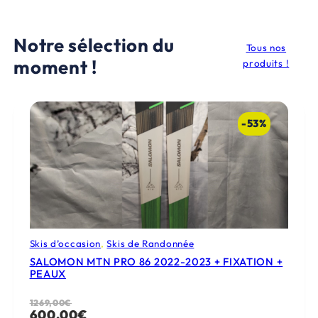
Notre sélection du
Tous nos
moment !
produits !
-53%
Skis d’occasion
, 
Skis de Randonnée
SALOMON MTN PRO 86 2022-2023 + FIXATION +
PEAUX
Le
Le
1269,00
€
600,00
€