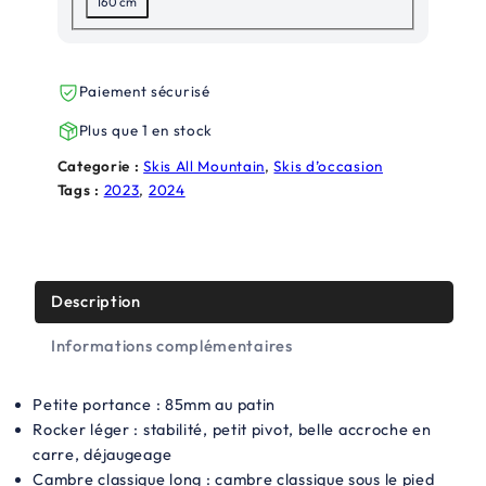
160 cm
a
l
l
e
é
s
Paiement sécurisé
t
t
Plus que 1 en stock
a
Categorie :
Skis All Mountain
, 
Skis d’occasion
Tags :
2023
, 
2024
i
:
t
2
5
Description
:
0
8
,
Informations complémentaires
6
0
Petite portance : 85mm au patin
9
0
Rocker léger : stabilité, petit pivot, belle accroche en
,
€
carre, déjaugeage
Cambre classique long : cambre classique sous le pied
0
.