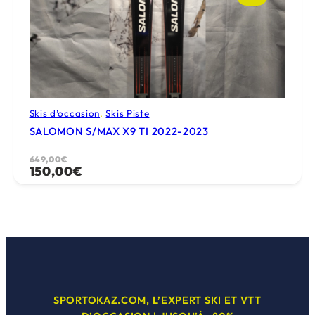
Skis d’occasion
, 
Skis Piste
SALOMON S/MAX X9 TI 2022-2023
Le
Le
649,00
€
150,00
€
prix
prix
initial
actuel
était :
est :
649,00€.
150,00€.
SPORTOKAZ.COM, L’EXPERT SKI ET VTT