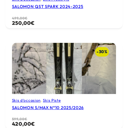
SALOMON QST SPARK 2024-2025
Le
Le
499,00
€
250,00
€
prix
prix
initial
actuel
était :
est :
499,00€.
250,00€.
-30%
Skis d’occasion
, 
Skis Piste
SALOMON S/MAX N°10 2025/2026
Le
Le
599,00
€
420,00
€
prix
prix