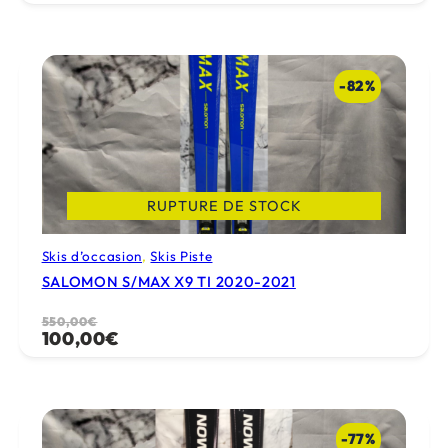
initial
actuel
était :
est :
599,00€.
420,00€.
-82%
RUPTURE DE STOCK
Skis d’occasion
, 
Skis Piste
SALOMON S/MAX X9 TI 2020-2021
Le
Le
550,00
€
100,00
€
prix
prix
initial
actuel
était :
est :
550,00€.
100,00€.
-77%