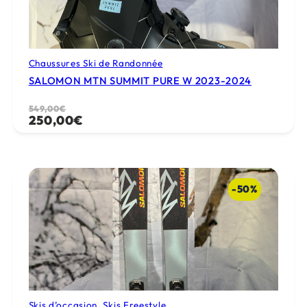
Chaussures Ski de Randonnée
SALOMON MTN SUMMIT PURE W 2023-2024
Le
Le
549,00
€
250,00
€
prix
prix
initial
actuel
était :
est :
549,00€.
250,00€.
-50%
Skis d’occasion
, 
Skis Freestyle