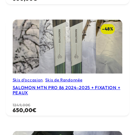
prix
prix
initial
actuel
était :
est :
1269,00€.
600,00€.
-48%
Skis d’occasion
, 
Skis de Randonnée
SALOMON MTN PRO 86 2024-2025 + FIXATION +
PEAUX
Le
Le
1249,00
€
650,00
€
prix
prix
initial
actuel
était :
est :