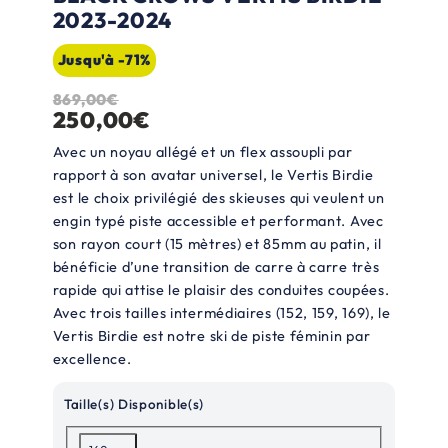
2023-2024
Jusqu'à -71%
869,00
€
L
L
250,00
€
e
e
Avec un noyau allégé et un flex assoupli par
p
p
rapport à son avatar universel, le Vertis Birdie
est le choix privilégié des skieuses qui veulent un
r
r
engin typé piste accessible et performant. Avec
i
i
son rayon court (15 mètres) et 85mm au patin, il
x
x
bénéficie d’une transition de carre à carre très
rapide qui attise le plaisir des conduites coupées.
i
a
Avec trois tailles intermédiaires (152, 159, 169), le
n
c
Vertis Birdie est notre ski de piste féminin par
excellence.
i
t
t
u
Taille(s) Disponible(s)
i
e