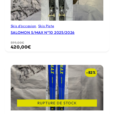
Skis d’occasion
, 
Skis Piste
SALOMON S/MAX N°10 2025/2026
Le
Le
599,00
€
420,00
€
prix
prix
initial
actuel
était :
est :
599,00€.
420,00€.
-82%
RUPTURE DE STOCK