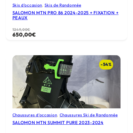
Skis d’occasion
, 
Skis de Randonnée
SALOMON MTN PRO 86 2024-2025 + FIXATION +
PEAUX
Le
Le
1249,00
€
650,00
€
prix
prix
initial
actuel
était :
est :
1249,00€.
650,00€.
-54%
Chaussures d’occasion
, 
Chaussures Ski de Randonnée
SALOMON MTN SUMMIT PURE 2023-2024