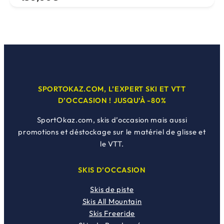
prix
prix
initial
actuel
était :
est :
649,00€.
150,00€.
SPORTOKAZ.COM, L’EXPERT SKI ET VTT
D’OCCASION ! JUSQU’À -80%
SportOkaz.com, skis d’occasion mais aussi
promotions et déstockage sur le matériel de glisse et
le VTT.
SKIS D’OCCASION
Skis de piste
Skis All Mountain
Skis Freeride