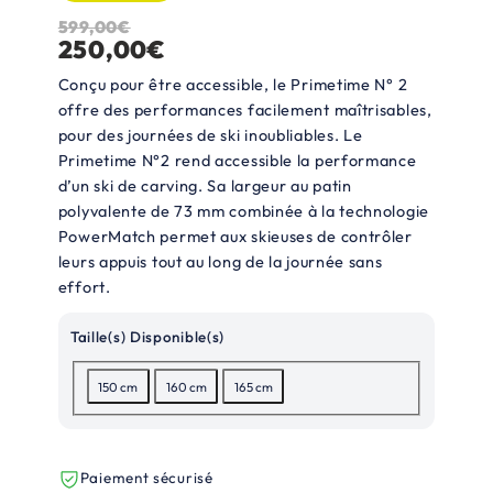
599,00
€
L
L
250,00
€
e
e
Conçu pour être accessible, le Primetime N° 2
p
p
offre des performances facilement maîtrisables,
pour des journées de ski inoubliables. Le
r
r
Primetime N°2 rend accessible la performance
i
i
d’un ski de carving. Sa largeur au patin
x
x
polyvalente de 73 mm combinée à la technologie
PowerMatch permet aux skieuses de contrôler
i
a
leurs appuis tout au long de la journée sans
n
c
effort.
i
t
Taille(s) Disponible(s)
t
u
150 cm
160 cm
165 cm
i
e
a
l
l
e
Paiement sécurisé