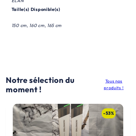
ELAN
.
Taille(s) Disponible(s)
150 cm, 160 cm, 165 cm
Notre sélection du
Tous nos
moment !
produits !
-53%