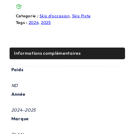
é
s
t
t
Categorie :
Skis d’occasion
, 
Skis Piste
a
Tags :
2024
, 
2025
i
:
t
2
5
Informations complémentaires
:
0
Poids
5
,
9
0
ND
9
0
Année
,
€
2024-2025
0
.
Marque
0
€