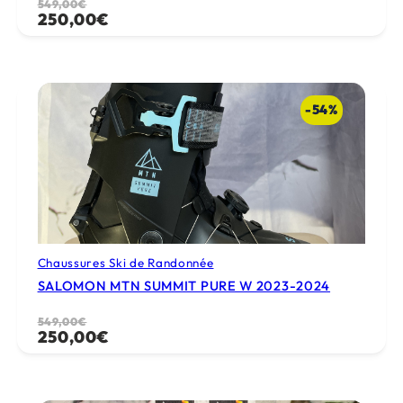
Le
Le
549,00
€
250,00
€
prix
prix
initial
actuel
était :
est :
549,00€.
250,00€.
-54%
Chaussures Ski de Randonnée
SALOMON MTN SUMMIT PURE W 2023-2024
Le
Le
549,00
€
250,00
€
prix
prix
initial
actuel
était :
est :