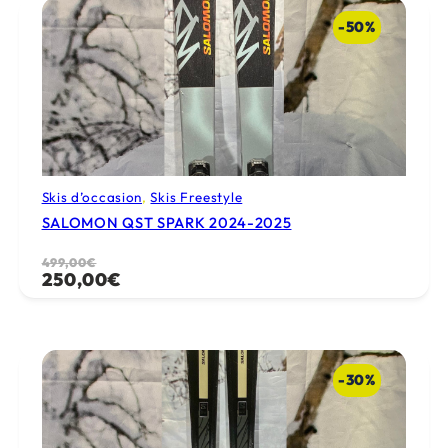
549,00€.
250,00€.
-50%
Skis d’occasion
, 
Skis Freestyle
SALOMON QST SPARK 2024-2025
Le
Le
499,00
€
250,00
€
prix
prix
initial
actuel
était :
est :
499,00€.
250,00€.
-30%