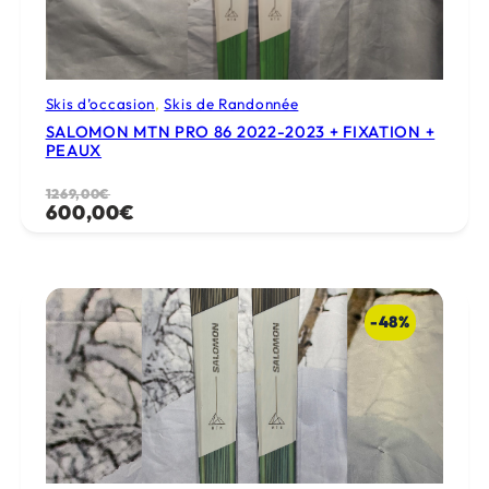
Skis d’occasion
, 
Skis de Randonnée
SALOMON MTN PRO 86 2022-2023 + FIXATION +
PEAUX
Le
Le
1269,00
€
600,00
€
prix
prix
initial
actuel
était :
est :
1269,00€.
600,00€.
-48%