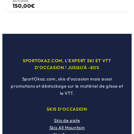
Le
Le
649,00
€
150,00
€
prix
prix
initial
actuel
était :
est :
649,00€.
150,00€.
SPORTOKAZ.COM, L’EXPERT SKI ET VTT
D’OCCASION ! JUSQU’À -80%
SportOkaz.com, skis d’occasion mais aussi
promotions et déstockage sur le matériel de glisse et
le VTT.
SKIS D’OCCASION
Skis de piste
Skis All Mountain