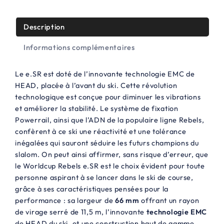
5
:
0
Description
7
,
Informations complémentaires
2
0
9
0
Le e.SR est doté de l’innovante technologie EMC de
,
€
HEAD, placée à l’avant du ski. Cette révolution
technologique est conçue pour diminuer les vibrations
0
.
et améliorer la stabilité. Le système de fixation
0
Powerrail, ainsi que l’ADN de la populaire ligne Rebels,
confèrent à ce ski une réactivité et une tolérance
€
inégalées qui sauront séduire les futurs champions du
.
slalom. On peut ainsi affirmer, sans risque d’erreur, que
le Worldcup Rebels e.SR est le choix évident pour toute
personne aspirant à se lancer dans le ski de course,
grâce à ses caractéristiques pensées pour la
performance : sa largeur de
66 mm
offrant un rayon
de virage serré de 11,5 m, l’innovante
technologie EMC
de HEAD du ski, et une construction haut de gamme