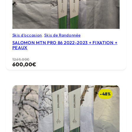
Skis d’occasion
, 
Skis de Randonnée
SALOMON MTN PRO 86 2022-2023 + FIXATION +
PEAUX
Le
Le
1269,00
€
600,00
€
prix
prix
initial
actuel
était :
est :
1269,00€.
600,00€.
-48%