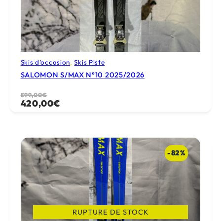
Skis d’occasion
, 
Skis Piste
SALOMON S/MAX N°10 2025/2026
Le
Le
599,00
€
420,00
€
prix
prix
initial
actuel
était :
est :
599,00€.
420,00€.
-82%
RUPTURE DE STOCK