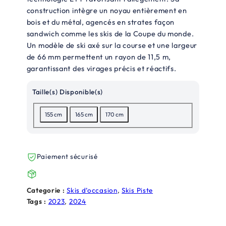
x
x
construction intègre un noyau entièrement en
bois et du métal, agencés en strates façon
i
a
sandwich comme les skis de la Coupe du monde.
n
c
Un modèle de ski axé sur la course et une largeur
de 66 mm permettent un rayon de 11,5 m,
i
t
garantissant des virages précis et réactifs.
t
u
Taille(s) Disponible(s)
i
e
a
l
155 cm
165 cm
170 cm
l
e
é
s
Paiement sécurisé
t
t
a
Categorie :
Skis d’occasion
, 
Skis Piste
i
:
Tags :
2023
, 
2024
t
2