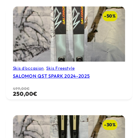
était :
est :
549,00€.
250,00€.
-50%
Skis d’occasion
, 
Skis Freestyle
SALOMON QST SPARK 2024-2025
Le
Le
499,00
€
250,00
€
prix
prix
initial
actuel
était :
est :
499,00€.
250,00€.
-30%