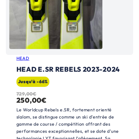
HEAD
HEAD E.SR REBELS 2023-2024
Jusqu'à -66%
729,00
€
L
L
250,00
€
e
e
Le Worldcup Rebels e.SR, fortement orienté
p
p
slalom, se distingue comme un ski d’entrée de
gamme de course / compétition offrant des
r
r
performances exceptionnelles, et se dote d’une
i
i
technologie LYT favorisant l’allégement. Sa