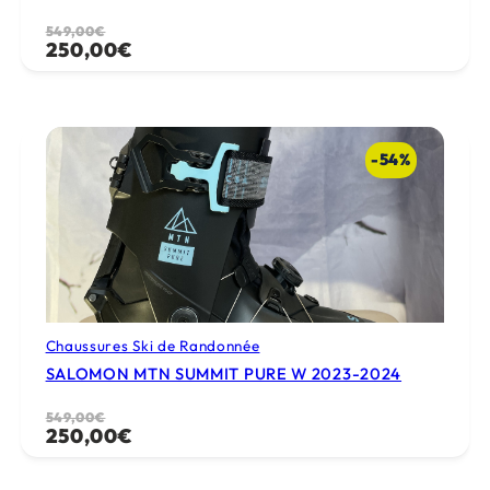
Le
Le
549,00
€
250,00
€
prix
prix
initial
actuel
était :
est :
549,00€.
250,00€.
-54%
Chaussures Ski de Randonnée
SALOMON MTN SUMMIT PURE W 2023-2024
Le
Le
549,00
€
250,00
€
prix
prix
initial
actuel