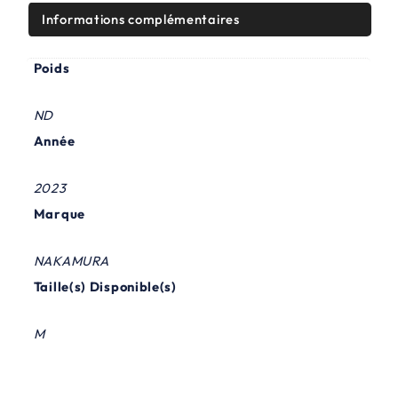
i
t
Informations complémentaires
t
u
Poids
i
e
a
l
ND
l
e
Année
é
s
2023
t
t
Marque
a
i
:
NAKAMURA
t
9
Taille(s) Disponible(s)
5
M
:
0
2
,