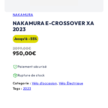
NAKAMURA
NAKAMURA E-CROSSOVER XA
2023
Jusqu'à -55%
2099,00
€
L
L
950,00
€
e
e
p
p
Paiement sécurisé
r
r
Rupture de stock
i
i
Categorie :
Vélo d’occasion
, 
Vélo Électrique
x
x
Tags :
2023
i
a
n
c