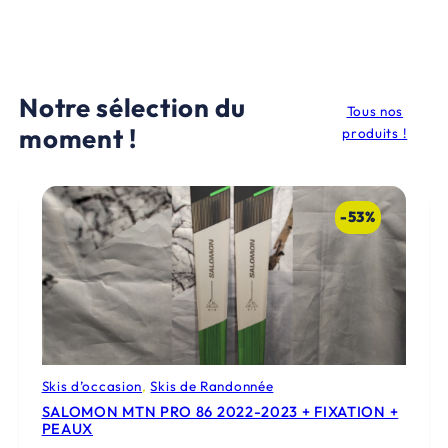
0
0
9
0
9
€
,
.
Notre sélection du
Tous nos
0
moment !
produits !
0
€
-53%
.
Skis d’occasion
, 
Skis de Randonnée
SALOMON MTN PRO 86 2022-2023 + FIXATION +
PEAUX