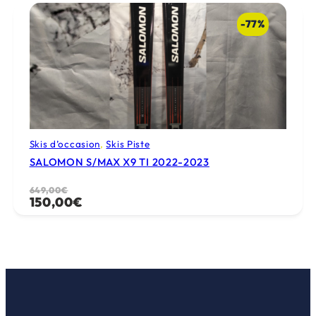
550,00€.
100,00€.
-77%
Skis d’occasion
, 
Skis Piste
SALOMON S/MAX X9 TI 2022-2023
Le
Le
649,00
€
150,00
€
prix
prix
initial
actuel
était :
est :
649,00€.
150,00€.