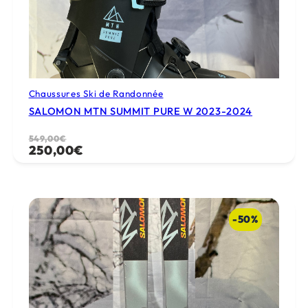
Chaussures Ski de Randonnée
SALOMON MTN SUMMIT PURE W 2023-2024
Le
Le
549,00
€
250,00
€
prix
prix
initial
actuel
était :
est :
549,00€.
250,00€.
-50%