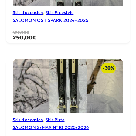
Skis d’occasion
, 
Skis Freestyle
SALOMON QST SPARK 2024-2025
Le
Le
499,00
€
250,00
€
prix
prix
initial
actuel
était :
est :
499,00€.
250,00€.
-30%
Skis d’occasion
, 
Skis Piste
SALOMON S/MAX N°10 2025/2026