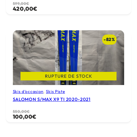
Le
Le
599,00
€
420,00
€
prix
prix
initial
actuel
était :
est :
599,00€.
420,00€.
-82%
RUPTURE DE STOCK
Skis d’occasion
, 
Skis Piste
SALOMON S/MAX X9 TI 2020-2021
Le
Le
550,00
€
100,00
€
prix
prix
initial
actuel
était :
est :